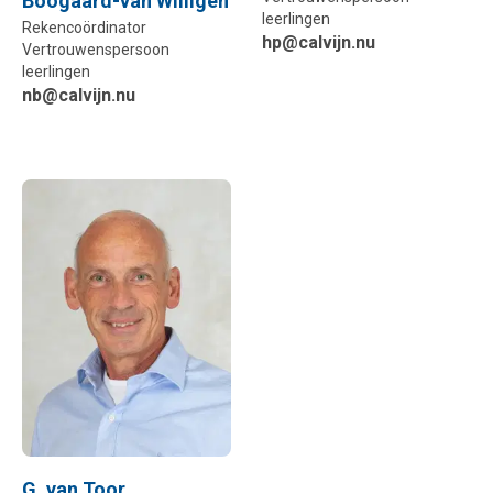
Boogaard-van Willigen
leerlingen
Rekencoördinator
hp@calvijn.nu
Vertrouwenspersoon
leerlingen
nb@calvijn.nu
G. van Toor