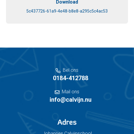
Download
5c437726-61a9-4e48-b8e8-a295c5c4ac53
Bel ons
0184-412788
Mail ons
info@calvijn.nu
Adres
Johannes Calvijnschool