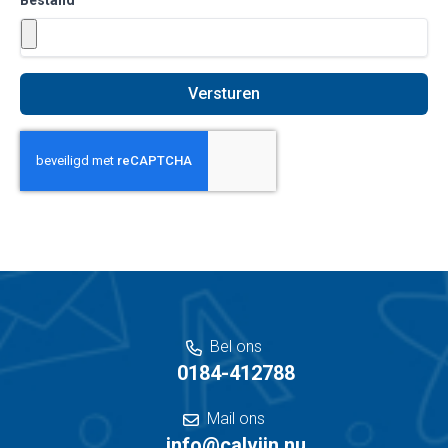
Bestand
Versturen
Bel ons
0184-412788
Mail ons
info@calvijn.nu