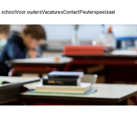
 school
Voor ouders
Vacatures
Contact
Peuterspeelzaal